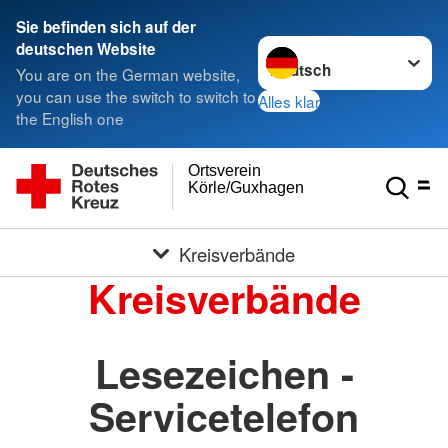
Sie befinden sich auf der
Sprache wechseln zu
deutschen Website
You are on the German website,
you can use the switch to switch to
Alles klar
the English one
Ortsverein
Körle/Guxhagen
Kreisverbände
Kreisverbände
Lesezeichen -
Servicetelefon