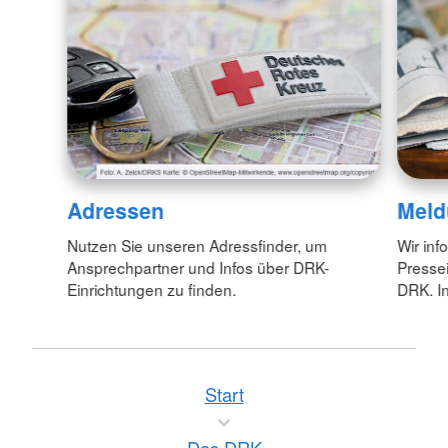
Adressen
Meld
Nutzen Sie unseren Adressfinder, um
Wir inf
Ansprechpartner und Infos über DRK-
Pressei
Einrichtungen zu finden.
DRK. In
Start