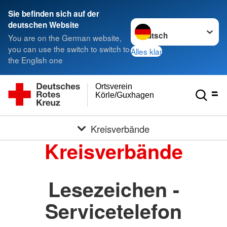
Sie befinden sich auf der
Sprache wechseln zu
deutschen Website
You are on the German website,
you can use the switch to switch to
Alles klar
the English one
Ortsverein
Körle/Guxhagen
Kreisverbände
Kreisverbände
Lesezeichen -
Servicetelefon