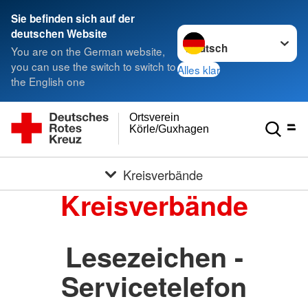
Sie befinden sich auf der
Sprache wechseln zu
deutschen Website
You are on the German website,
you can use the switch to switch to
Alles klar
the English one
Ortsverein
Körle/Guxhagen
Kreisverbände
Kreisverbände
Lesezeichen -
Servicetelefon