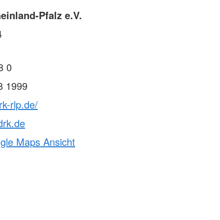
inland-Pfalz e.V.
4
8 0
8 1999
k-rlp.de/
drk.de
ogle Maps Ansicht