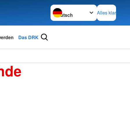
Sprache wechseln zu
Alles klar
werden
Das DRK
nde