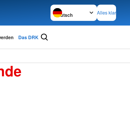
Sprache wechseln zu
Alles klar
werden
Das DRK
nde