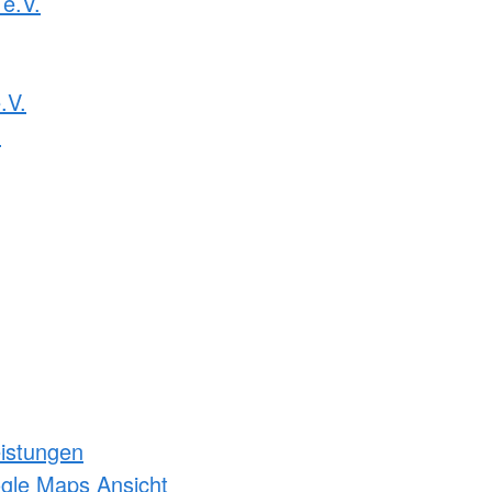
 e.V.
.V.
.
eistungen
ogle Maps Ansicht