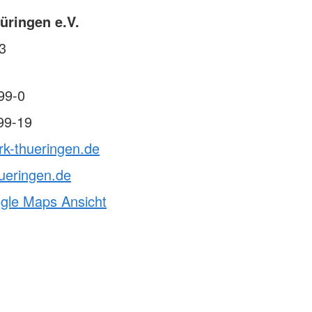
üringen e.V.
 3
99-0
99-19
rk-thueringen.de
ueringen.de
ogle Maps Ansicht