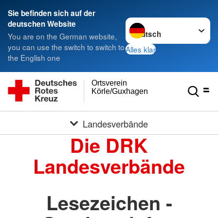
Sie befinden sich auf der
Sprache wechseln zu
deutschen Website
You are on the German website,
you can use the switch to switch to
Alles klar
the English one
Ortsverein
Körle/Guxhagen
Landesverbände
Die DRK
Landesverbände
Lesezeichen -