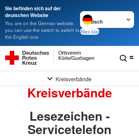
Sie befinden sich auf der
Sprache wechseln zu
deutschen Website
You are on the German website,
you can use the switch to switch to
Alles klar
the English one
Ortsverein
Körle/Guxhagen
Kreisverbände
Kreisverbände
Lesezeichen -
Servicetelefon