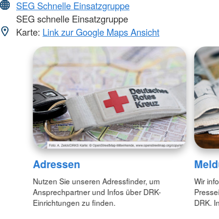
SEG Schnelle Einsatzgruppe
SEG schnelle Einsatzgruppe
Karte:
Link zur Google Maps Ansicht
Adressen
Meld
Nutzen Sie unseren Adressfinder, um
Wir inf
Ansprechpartner und Infos über DRK-
Pressei
Einrichtungen zu finden.
DRK. In