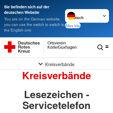
Sie befinden sich auf der
Sprache wechseln zu
deutschen Website
You are on the German website,
you can use the switch to switch to
Alles klar
the English one
Ortsverein
Körle/Guxhagen
Kreisverbände
Kreisverbände
Lesezeichen -
Servicetelefon