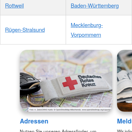
Rottweil
Baden-Württemberg
Mecklenburg-
Rügen-Stralsund
Vorpommern
Adressen
Meld
Nutzen Sie unseren Adressfinder, um
Wir inf