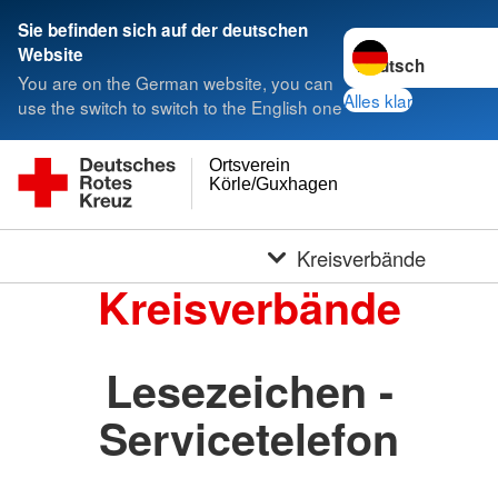
Sie befinden sich auf der deutschen
Sprache wechseln 
Website
You are on the German website, you can
Alles klar
use the switch to switch to the English one
Ortsverein
Körle/Guxhagen
Kreisverbände
Kreisverbände
Lesezeichen -
Servicetelefon