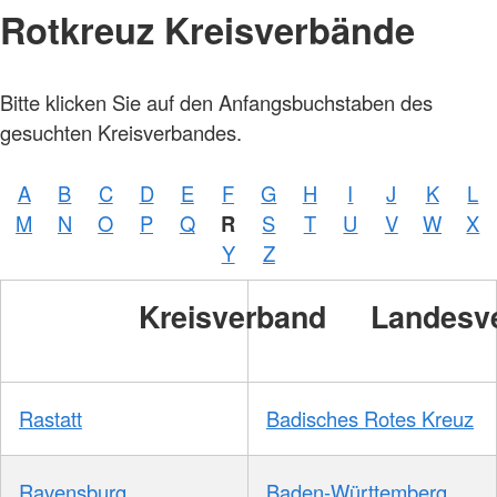
Rotkreuz Kreisverbände
Bitte klicken Sie auf den Anfangsbuchstaben des
gesuchten Kreisverbandes.
A
B
C
D
E
F
G
H
I
J
K
L
M
N
O
P
Q
R
S
T
U
V
W
X
Y
Z
Kreisverband
Landesv
Rastatt
Badisches Rotes Kreuz
Ravensburg
Baden-Württemberg